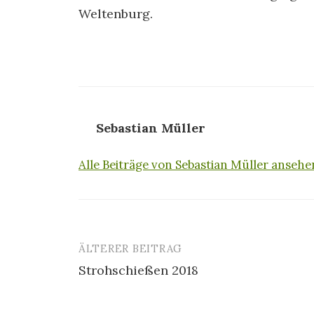
Weltenburg.
Sebastian Müller
Alle Beiträge von Sebastian Müller anseh
ÄLTERER BEITRAG
Beitrags-
Strohschießen 2018
Navigation