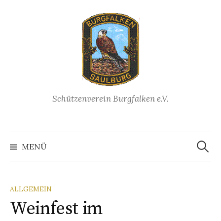
Springe
zum
Inhalt
Schützenverein Burgfalken e.V.
Suchen
nach:
MENÜ
ALLGEMEIN
Weinfest im